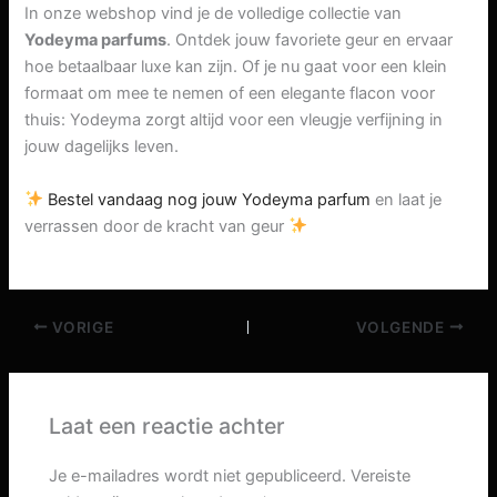
In onze webshop vind je de volledige collectie van
Yodeyma parfums
. Ontdek jouw favoriete geur en ervaar
hoe betaalbaar luxe kan zijn. Of je nu gaat voor een klein
formaat om mee te nemen of een elegante flacon voor
thuis: Yodeyma zorgt altijd voor een vleugje verfijning in
jouw dagelijks leven.
Bestel vandaag nog jouw Yodeyma parfum
en laat je
verrassen door de kracht van geur
VORIGE
VOLGENDE
Laat een reactie achter
Je e-mailadres wordt niet gepubliceerd.
Vereiste