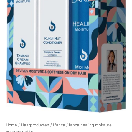
Home
/
Haarproducten
/
L'anza
/ l’anza healing moisture
voordeelpakket