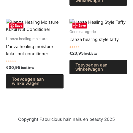
winkelwagen
Save
Save
Geen categorie
L`anza healing moisture
L’anza healing style taffy
L’anza healing moisture
Gewaardeerd
€
23,95
kukui nut conditioner
incl. btw
0
uit
5
Toevoegen aan
Gewaardeerd
€
30,95
incl. btw
winkelwagen
0
uit
5
Toevoegen aan
winkelwagen
Copyright Fabulicious hair, nails en beauty 2025