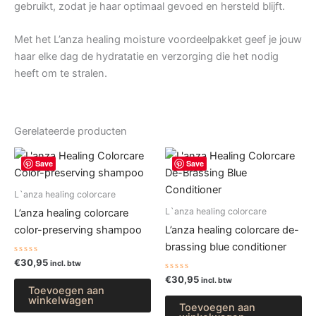
gebruikt, zodat je haar optimaal gevoed en hersteld blijft.
Met het L’anza healing moisture voordeelpakket geef je jouw
haar elke dag de hydratatie en verzorging die het nodig
heeft om te stralen.
Gerelateerde producten
Save
Save
L`anza healing colorcare
L`anza healing colorcare
L’anza healing colorcare
color-preserving shampoo
L’anza healing colorcare de-
brassing blue conditioner
Gewaardeerd
€
30,95
incl. btw
0
uit
Gewaardeerd
€
30,95
incl. btw
5
0
Toevoegen aan
uit
winkelwagen
5
Toevoegen aan