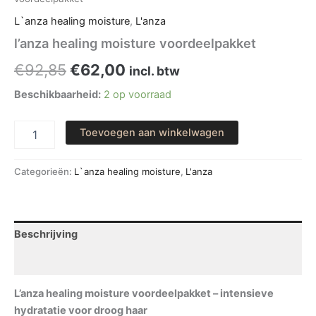
L`anza healing moisture
,
L'anza
l’anza healing moisture voordeelpakket
Oorspronkelijke
Huidige
€
92,85
€
62,00
incl. btw
prijs
prijs
Beschikbaarheid:
2 op voorraad
was:
is:
l’anza
Toevoegen aan winkelwagen
healing
€92,85.
€62,00.
moisture
voordeelpakket
Categorieën:
L`anza healing moisture
,
L'anza
aantal
Beschrijving
Beoordelingen (0)
L’anza healing moisture voordeelpakket – intensieve
hydratatie voor droog haar